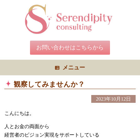
コ
ン
テ
ン
ツ
へ
ス
キ
お問い合わせはこちらから
ッ
プ
メニュー
観察してみませんか？
2023年10月12日
こんにちは。
人とお金の両面から
経営者のビジョン実現をサポートしている