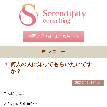
コ
ン
テ
ン
ツ
へ
ス
キ
お問い合わせはこちらから
ッ
プ
メニュー
何人の人に知ってもらいたいです
か？
2023年12月4日
こんにちは。
人とお金の両面から