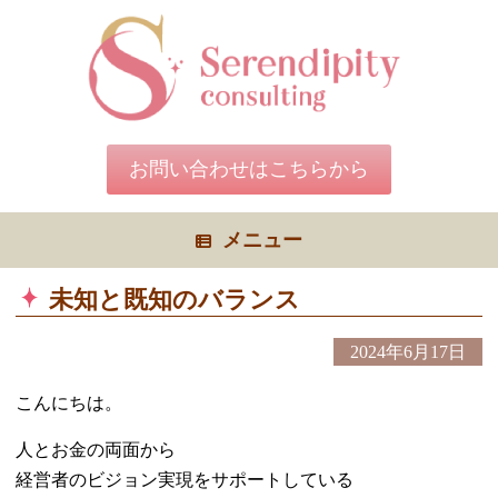
コ
ン
テ
ン
ツ
へ
ス
キ
お問い合わせはこちらから
ッ
プ
メニュー
未知と既知のバランス
2024年6月17日
こんにちは。
人とお金の両面から
経営者のビジョン実現をサポートしている