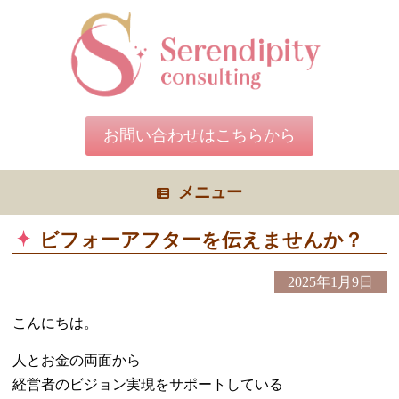
コ
ン
テ
ン
ツ
へ
ス
キ
お問い合わせはこちらから
ッ
プ
メニュー
ビフォーアフターを伝えませんか？
2025年1月9日
こんにちは。
人とお金の両面から
経営者のビジョン実現をサポートしている