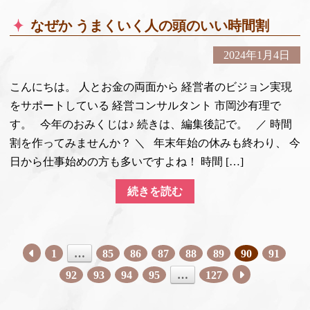
なぜか うまくいく人の頭のいい時間割
2024年1月4日
こんにちは。 人とお金の両面から 経営者のビジョン実現
をサポートしている 経営コンサルタント 市岡沙有理で
す。 今年のおみくじは♪ 続きは、編集後記で。 ／ 時間
割を作ってみませんか？ ＼ 年末年始の休みも終わり、 今
日から仕事始めの方も多いですよね！ 時間 […]
続きを読む
1
…
85
86
87
88
89
90
91
投稿ナビゲーション
92
93
94
95
…
127