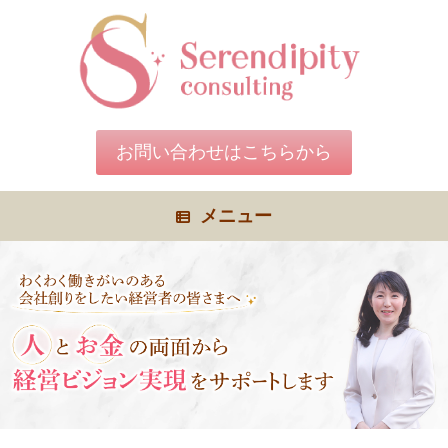
コ
ン
テ
ン
ツ
へ
ス
キ
お問い合わせはこちらから
ッ
プ
メニュー