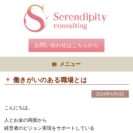
コ
ン
テ
ン
ツ
へ
ス
キ
お問い合わせはこちらから
ッ
プ
メニュー
働きがいのある職場とは
2024年6月6日
こんにちは。
人とお金の両面から
経営者のビジョン実現をサポートしている