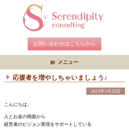
コ
ン
テ
ン
ツ
へ
ス
キ
お問い合わせはこちらから
ッ
プ
メニュー
応援者を増やしちゃいましょう♪
2023年3月20日
こんにちは。
人とお金の両面から
経営者のビジョン実現をサポートしている