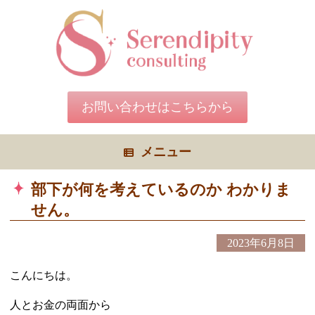
コ
ン
テ
ン
ツ
へ
ス
キ
お問い合わせはこちらから
ッ
プ
メニュー
部下が何を考えているのか わかりま
せん。
2023年6月8日
こんにちは。
人とお金の両面から